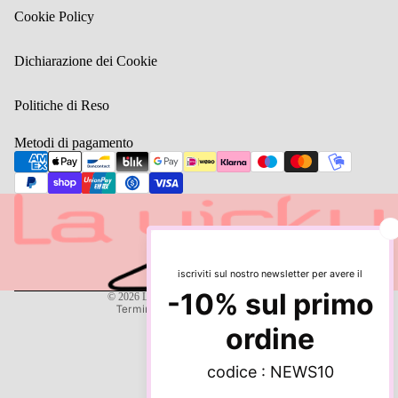
TUTTO AL
Cookie Policy
20%
TUTTO AL
Dichiarazione dei Cookie
30%
Politiche di Reso
TUTTO AL
40%
Metodi di pagamento
TUTTO AL
50%
Informativa sulla privacy
Informativa sui rimborsi
TUTTO AL
Termini e condizioni del servizio
60%
Recapiti
TUTTO AL
ALTRO
Informativa sulle spedizioni
70%
© 2026
Lavicky shop
, Powered by Shopify
Termini e informative