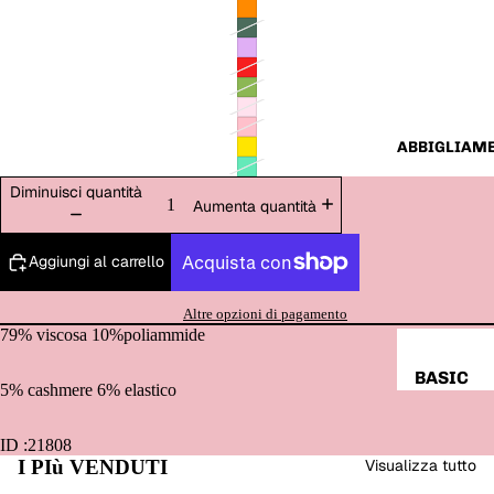
ABBIGLIAM
Diminuisci quantità
Aumenta quantità
Aggiungi al carrello
Altre opzioni di pagamento
79% viscosa 10%poliammide
BASIC
5% cashmere 6% elastico
T-SHIRT,
TOP &
ID :21808
I PIù VENDUTI
Visualizza tutto
BODY