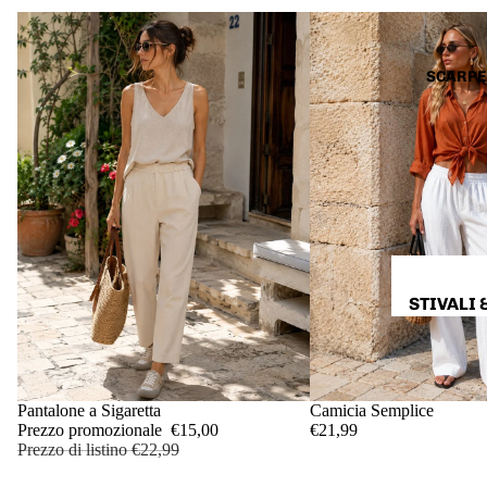
FELPE &
MAGLIE
MAGLIO
SCARPE
&
DOLCEVI
A
CAMICI
CARDIG
& GILET
CAPPOTT
STIVALI 
& GIACC
ANFIBI
GIACCHE
SANDALI
BLAZER
CIABATT
IN OFFERTA
Pantalone a Sigaretta
Camicia Semplice
ABBIGLI
SNEAKE
Prezzo promozionale
€15,00
€21,99
MENTO D
Prezzo di listino
€22,99
TACCHI
SETA