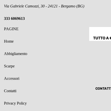
SPILLE
WENDY
Via Gabriele Camozzi, 30 - 24121 - Bergamo (BG)
CAPPELL
TRENDY
SCIARPE
333 6069613
SUN SUN
FOULARD
158C
ALTRO
PAGINE
CINTURE
TUTTO A 
Home
ALTRO
TUTTO A 
ANELLI
Abbigliamento
TUTTO A
€10
Scarpe
TUTTO A
€12
Accessori
TUTTO A
CONTATT
€15
Contatti
TUTTO AL
Privacy Policy
10%