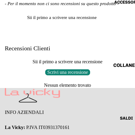
ACCESSO
New content loaded
BALLERI
- Per il momento non ci sono recensioni su questo prodotto -
COMPLE
E &
ABITI &
Sii il primo a scrivere una recensione
MOCASS
TUTE
NI
ABITI DA
CERIMO
Recensioni Clienti
A
JEANS
Sii il primo a scrivere una recensione
COLLANE
PANTALO
Scrivi una recensione
BRACCIA
I &
I
LEGGING
Nessun elemento trovato
ORECCH
SHORTS
I
GONNE
BORSE &
INFO AZIENDALI
MODA
ZAINI E
SALDI
MARE
ALTRO
La Vicky:
P.IVA IT03931370161
CURVY