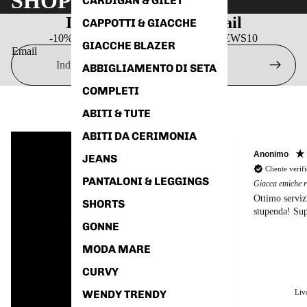
SHOP NOW
CARDIGAN & GILET
Iscriviti alle nostre email
CAPPOTTI & GIACCHE
-10% SUL PRIMO ORDINE codice: NEWS10
GIACCHE BLAZER
Email
ABBIGLIAMENTO DI SETA
COMPLETI
ABITI & TUTE
ABITI DA CERIMONIA
Anonimo
JEANS
Cliente verif
PANTALONI & LEGGINGS
Giacca etniche 
Ottimo serviz
SHORTS
Eccezionale
stupenda! Sup
GONNE
5
Valutazioni
MODA MARE
7
Recensioni
CURVY
WENDY TRENDY
Liv