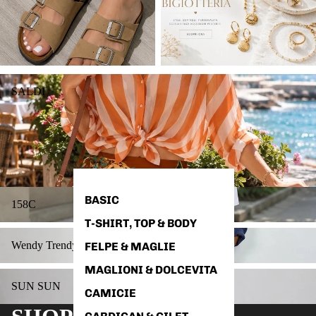
SALDI
SALDI
158C
BASIC
158C
T-SHIRT, TOP & BODY
Wendy Trendy
Wendy Trendy
FELPE & MAGLIE
MAGLIONI & DOLCEVITA
SUN SUN
SUN SUN
CAMICIE