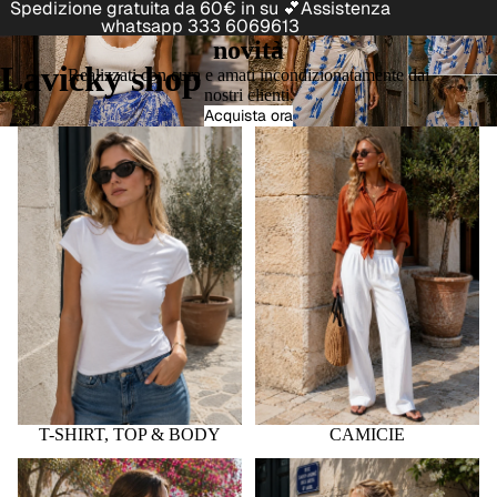
Spedizione gratuita da 60€ in su 💕Assistenza
whatsapp 333 6069613
novità
Lavicky shop
Realizzati con cura e amati incondizionatamente dai
nostri clienti.
Acquista ora
T-SHIRT, TOP & BODY
CAMICIE
T-SHIRT, TOP & BODY
CAMICIE
CAPPOTTI & GIACCHE
JEANS