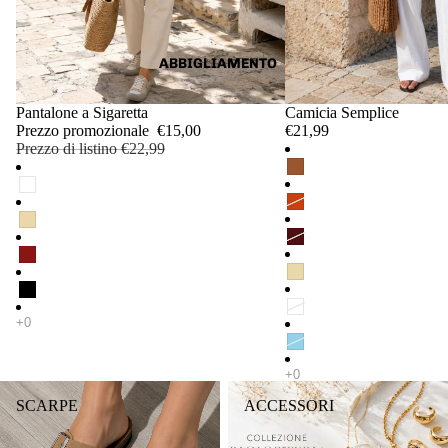
ABBIGLIAMENTO
IN OFFERTA
Pantalone a Sigaretta
Camicia Semplice
Prezzo promozionale
€15,00
€21,99
Prezzo di listino
€22,99
SCARPE
ACCESSORI
SCARPE
ACCESSORI