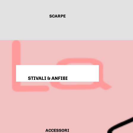
CAMICIE
CARDIGAN & GILET
SCARPE
CAPPOTTI & GIACCHE
GIACCHE BLAZER
ABBIGLIAMENTO DI SETA
COMPLETI
ABITI & TUTE
ABITI DA CERIMONIA
STIVALI & ANFIBI
JEANS
SANDALI & CIABATTE
PANTALONI & LEGGINGS
SNEAKERS
SHORTS
TACCHI
GONNE
BALLERINE & MOCASSINI
MODA MARE
CURVY
ACCESSORI