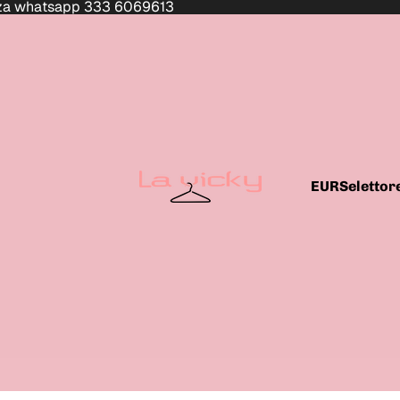
enza whatsapp 333 6069613
EUR
Selettore