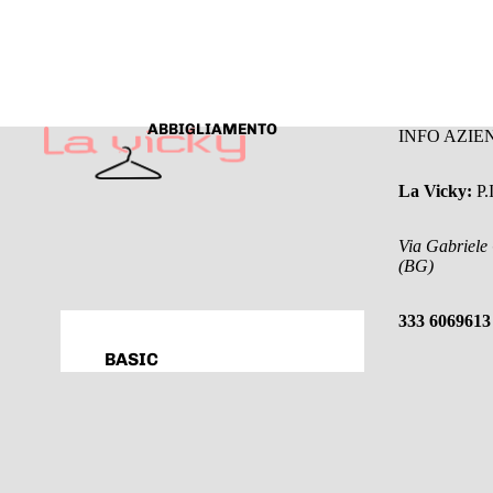
ABBIGLIAMENTO
INFO AZIE
La Vicky:
P
Via Gabriele
(BG)
333 6069613
BASIC
T-SHIRT, TOP & BODY
FELPE & MAGLIE
MAGLIONI & DOLCEVITA