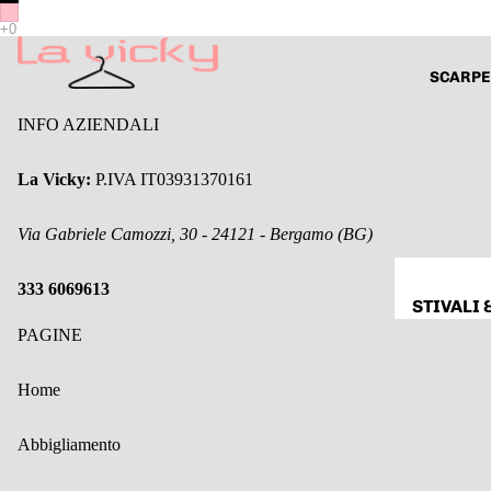
FELPE &
MAGLIE
MAGLIO
SCARPE
&
INFO AZIENDALI
DOLCEVI
A
La Vicky:
P.IVA IT03931370161
CAMICI
CARDIG
Via Gabriele Camozzi, 30 - 24121 - Bergamo (BG)
& GILET
333 6069613
CAPPOTT
STIVALI 
& GIACC
ANFIBI
PAGINE
GIACCHE
SANDALI
BLAZER
Home
CIABATT
ABBIGLI
SNEAKE
Abbigliamento
MENTO D
TACCHI
SETA