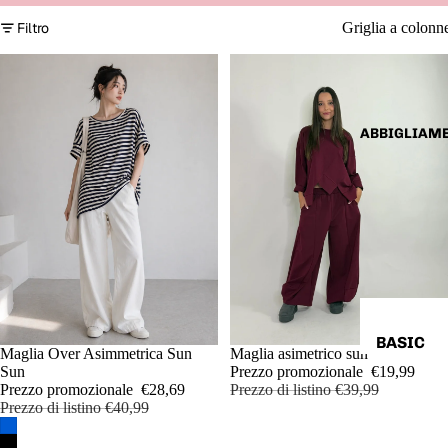
Filtro
Griglia a colonn
ABBIGLIAM
BASIC
IN OFFERTA
Maglia Over Asimmetrica Sun
IN OFFERTA
Maglia asimetrico sun
Sun
Prezzo promozionale
€19,99
T-SHIRT,
Prezzo promozionale
€28,69
Prezzo di listino
€39,99
TOP &
Prezzo di listino
€40,99
BODY