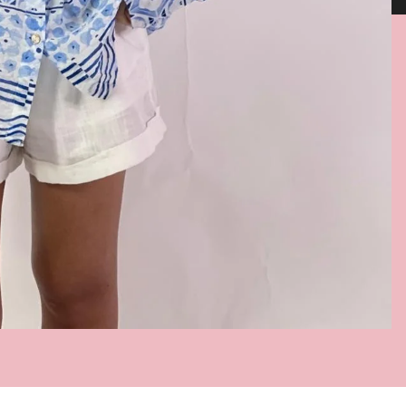
enza whatsapp 333 6069613