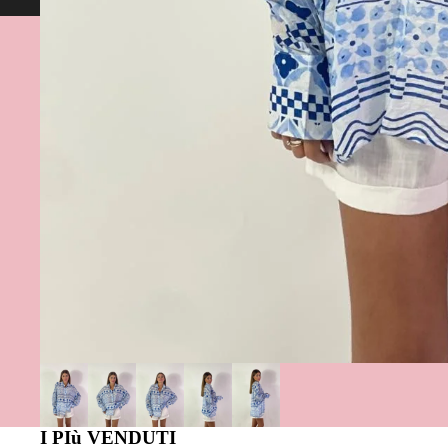
Spedizione gratuita da 60€ in su 💕Assist
I PIù VENDUTI