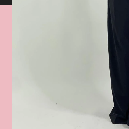
Spedizione gratuita da 60€ in su 💕Assist