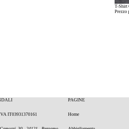
IN OFF
T-Shirt
Prezzo
NDALI
PAGINE
.IVA IT03931370161
Home
 Camozzi, 30 - 24121 - Bergamo
Abbigliamento