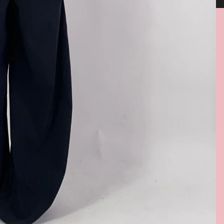
enza whatsapp 333 6069613