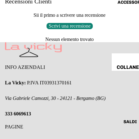
Recensioni Clienti
ACCESSO
BALLERI
COMPLE
E &
Sii il primo a scrivere una recensione
ABITI &
MOCASS
TUTE
Scrivi una recensione
NI
ABITI DA
Nessun elemento trovato
CERIMO
A
JEANS
COLLANE
INFO AZIENDALI
PANTALO
BRACCIA
I &
La Vicky:
P.IVA IT03931370161
I
LEGGING
ORECCH
SHORTS
Via Gabriele Camozzi, 30 - 24121 - Bergamo (BG)
I
GONNE
BORSE &
333 6069613
MODA
ZAINI E
SALDI
MARE
PAGINE
ALTRO
CURVY