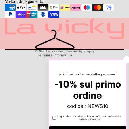
TUTTO AL
Metodi di pagamento
20%
Informativa sulla privacy
TUTTO AL
Informativa sui rimborsi
30%
Termini e condizioni del servizio
TUTTO AL
Recapiti
40%
Informativa sulle spedizioni
TUTTO AL
© 2026
Lavicky shop
, Powered by Shopify
Termini e informative
50%
TUTTO AL
60%
TUTTO AL
ALTRO
70%