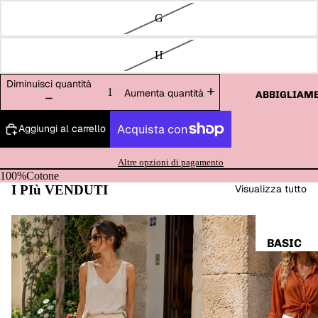
G
H
Diminuisci quantità
Aumenta quantità
ABBIGLIAM
Aggiungi al carrello
Altre opzioni di pagamento
100%Cotone
I PIù VENDUTI
Visualizza tutto
BASIC
T-SHIRT,
TOP &
BODY