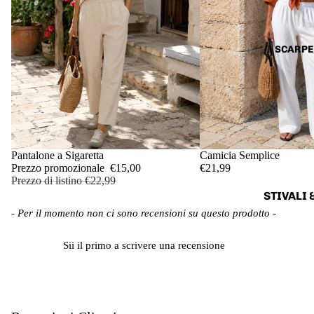
FELPE &
MAGLIE
MAGLIO
SCARPE
&
DOLCEVI
A
CAMICI
CARDIG
IN OFFERTA
Pantalone a Sigaretta
Camicia Semplice
& GILET
Prezzo promozionale
€15,00
€21,99
Prezzo di listino
€22,99
CAPPOTT
STIVALI 
& GIACC
New content loaded
ANFIBI
- Per il momento non ci sono recensioni su questo prodotto -
GIACCHE
SANDALI
BLAZER
Sii il primo a scrivere una recensione
CIABATT
ABBIGLI
SNEAKE
MENTO D
TACCHI
SETA