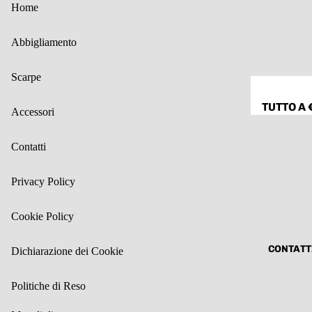
SPILLE
Home
WENDY
CAPPELL
TRENDY
Abbigliamento
SCIARPE
SUN SUN
FOULARD
158C
Scarpe
ALTRO
CINTURE
TUTTO A 
Accessori
ALTRO
TUTTO A 
ANELLI
Contatti
TUTTO A
€10
Privacy Policy
TUTTO A
€12
Cookie Policy
TUTTO A
CONTATT
€15
Dichiarazione dei Cookie
TUTTO AL
Politiche di Reso
10%