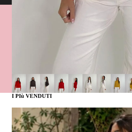
Spedizione gratuita da 60€ in su 💕Assist
I PIù VENDUTI