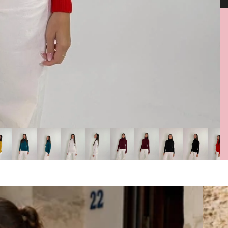
enza whatsapp 333 6069613