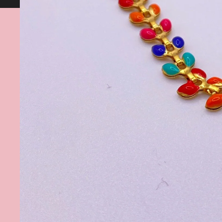
Spedizione gratuita da 60€ in su 💕Assist