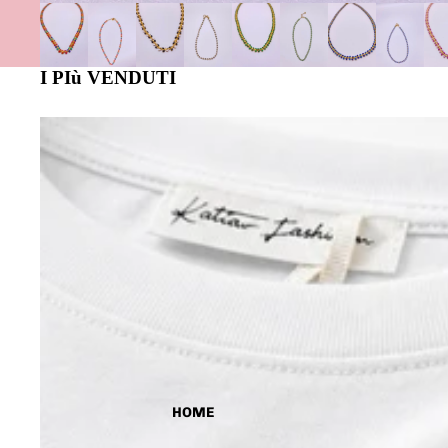
I PIù VENDUTI
HOME