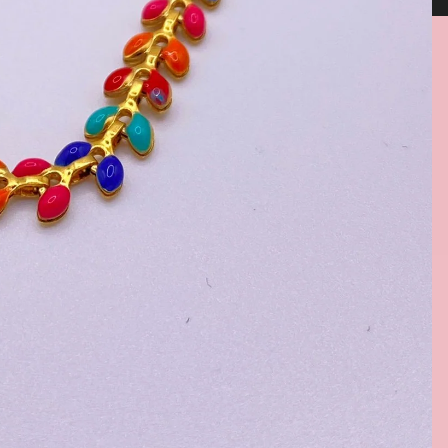
enza whatsapp 333 6069613