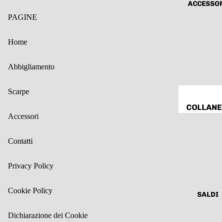
ACCESSO
BALLERI
COMPLE
PAGINE
E &
ABITI &
MOCASS
TUTE
Home
NI
ABITI DA
CERIMO
Abbigliamento
A
Scarpe
JEANS
COLLANE
PANTALO
Accessori
BRACCIA
I &
I
LEGGING
Contatti
ORECCH
SHORTS
I
Privacy Policy
GONNE
BORSE &
MODA
Cookie Policy
ZAINI E
SALDI
MARE
ALTRO
CURVY
Dichiarazione dei Cookie