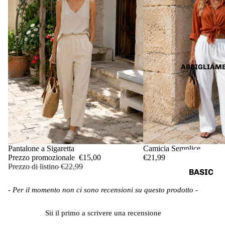
ABBIGLIAM
IN OFFERTA
Pantalone a Sigaretta
Camicia Semplice
Prezzo promozionale
€15,00
€21,99
Prezzo di listino
€22,99
BASIC
T-SHIRT,
New content loaded
- Per il momento non ci sono recensioni su questo prodotto -
TOP &
Sii il primo a scrivere una recensione
BODY