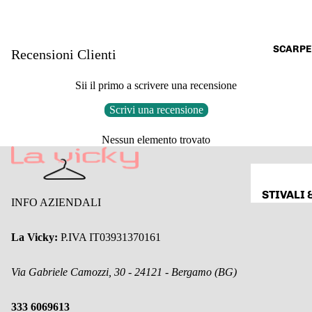
FELPE &
MAGLIE
MAGLIO
SCARPE
Recensioni Clienti
&
DOLCEVI
Sii il primo a scrivere una recensione
A
Scrivi una recensione
CAMICI
Nessun elemento trovato
CARDIG
& GILET
CAPPOTT
STIVALI 
INFO AZIENDALI
& GIACC
ANFIBI
GIACCHE
SANDALI
La Vicky:
P.IVA IT03931370161
BLAZER
CIABATT
ABBIGLI
Via Gabriele Camozzi, 30 - 24121 - Bergamo (BG)
SNEAKE
MENTO D
TACCHI
SETA
333 6069613