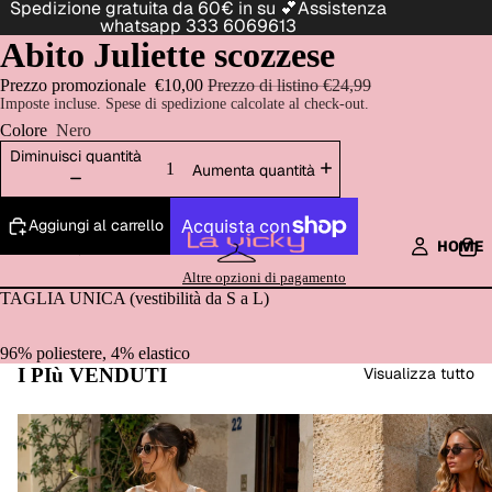
Spedizione gratuita da 60€ in su 💕Assistenza
whatsapp 333 6069613
Abito Juliette scozzese
Prezzo promozionale
€10,00
Prezzo di listino
€24,99
Imposte incluse. Spese di spedizione calcolate al check-out.
Colore
Nero
Diminuisci quantità
Aumenta quantità
Aggiungi al carrello
HOME
Altre opzioni di pagamento
TAGLIA UNICA (vestibilità da S a L)
96% poliestere, 4% elastico
I PIù VENDUTI
Visualizza tutto